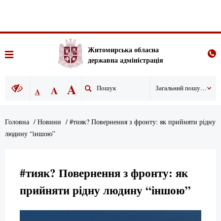
Житомирська обласна
державна адміністрація
A
A
Загальний пошук по сайту
A
Головна
/
Новини
/
#тияк? Повернення з фронту: як прийняти рідну
людину “іншою”
#тияк? Повернення з фронту: як
прийняти рідну людину “іншою”