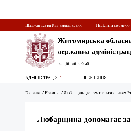
Підписатись на RSS-канали новин
Надіслати звернення
Житомирська обласн
державна адміністрац
офіційний вебсайт
АДМІНІСТРАЦІЯ
ЗВЕРНЕННЯ
Головна
/
Новини
/
Любарщина допомагає захисникам Ук
Любарщина допомагає зах