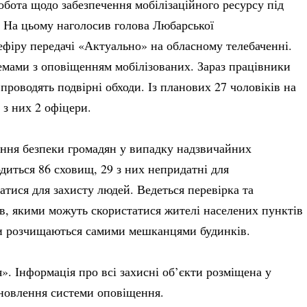
бота щодо забезпечення мобілізаційного ресурсу під
ї. На цьому наголосив голова Любарської
 ефіру передачі «Актуально» на обласному телебаченні.
емами з оповіщенням мобілізованих. Зараз працівники
роводять подвірні обходи. Із планових 27 чоловіків на
 з них 2 офіцери.
ення безпеки громадян у випадку надзвичайних
диться 86 сховищ, 29 з них непридатні для
тися для захисту людей. Ведеться перевірка та
ів, якими можуть скористатися жителі населених пунктів
ли розчищаються самими мешканцями будинків.
». Інформація про всі захисні об’єкти розміщена у
ідновлення системи оповіщення.