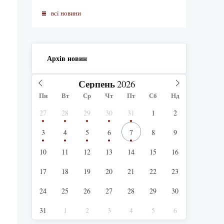
всi новини
Архів новин
Серпень
Пн
Вт
Ср
Чт
Пт
Сб
Нд
27
28
29
30
31
1
2
3
4
5
6
7
8
9
10
11
12
13
14
15
16
17
18
19
20
21
22
23
24
25
26
27
28
29
30
31
1
2
3
4
5
6