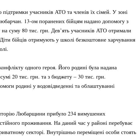
 підтримки учасників АТО та членів їх сімей. У зоні
любарчан. 13-ом поранених бійцям надано допомогу з
 на суму 80 тис. грн. Дев’ять учасників АТО отримали
. Діти бійців отримують у школі безкоштовне харчування
олі.
конфлікту одного героя. Його родині була надана
умі 20 тис. грн. та з бюджету – 30 тис. грн.
омоги родині у водовідведенні та облаштуванні
територію Любарщини прибуло 234 вимушених
остійного проживання. На даний час у районі перебуває
приватному секторі. Внутрішньо переміщені особи стоять