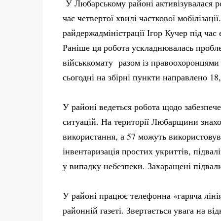
У Любарському районі активізувалася ро
час четвертої хвилі часткової мобілізаці
райдержадміністрації Ігор Кучер під час
Раніше ця робота ускладнювалась пробл
військкомату разом із правоохоронцями п
сьогодні на збірні пункти направлено 18,
У районі ведеться робота щодо забезпеч
ситуацій. На території Любарщини знахо
використання, а 57 можуть використовува
інвентаризація простих укриттів, підвал
у випадку небезпеки. Захаращені підва
У районі працює телефонна «гаряча лінія
районній газеті. Звертається увага на в