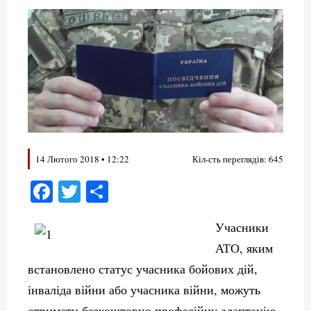
14 Лютого 2018 • 12:22
Кіл-сть переглядів: 645
Facebook
Twitter
Поділитися
Учасники
АТО, яким
встановлено статус учасника бойових дій,
інваліда війни або учасника війни, можуть
отримати безкоштовно професійну адаптацію.